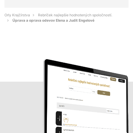
Orly Krajčírstva
Rebríček najlepšie hodnotených spoločností.
Úprava a oprava odevov Elena a Judit Engelové