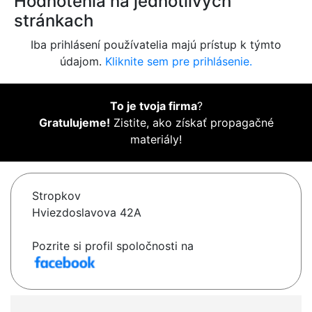
Hodnotenia na jednotlivých
stránkach
Iba prihlásení používatelia majú prístup k týmto
údajom.
Kliknite sem pre prihlásenie.
To je tvoja firma
?
Gratulujeme!
Zistite, ako získať propagačné
materiály!
Stropkov
Hviezdoslavova 42A
Pozrite si profil spoločnosti na