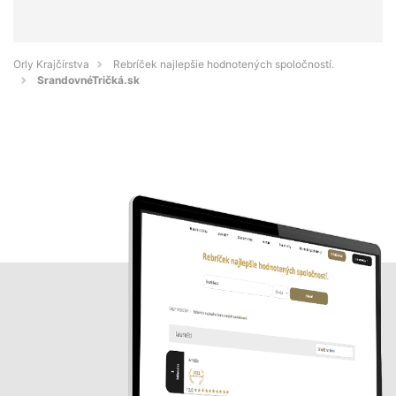
Orly Krajčírstva
Rebríček najlepšie hodnotených spoločností.
SrandovnéTričká.sk