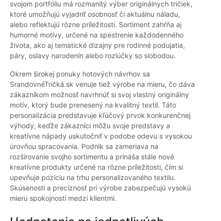
svojom portfóliu má rozmanitý výber originálnych tričiek,
ktoré umožňujú vyjadriť osobnosť či aktuálnu náladu,
alebo reflektujú rôzne príležitosti. Sortiment zahŕňa aj
humorné motívy, určené na spestrenie každodenného
života, ako aj tematické dizajny pre rodinné podujatia,
páry, oslavy narodenín alebo rozlúčky so slobodou.
Okrem širokej ponuky hotových návrhov sa
SrandovnéTričká.sk venuje tiež výrobe na mieru, čo dáva
zákazníkom možnosť navrhnúť si svoj vlastný originálny
motív, ktorý bude prenesený na kvalitný textil. Táto
personalizácia predstavuje kľúčový prvok konkurenčnej
výhody, keďže zákazníci môžu svoje predstavy a
kreatívne nápady uskutočniť v podobe odevu s vysokou
úrovňou spracovania. Podnik sa zameriava na
rozširovanie svojho sortimentu a prináša stále nové
kreatívne produkty určené na rôzne príležitosti, čím si
upevňuje pozíciu na trhu personalizovaného textilu.
Skúsenosti a precíznosť pri výrobe zabezpečujú vysokú
mieru spokojnosti medzi klientmi.