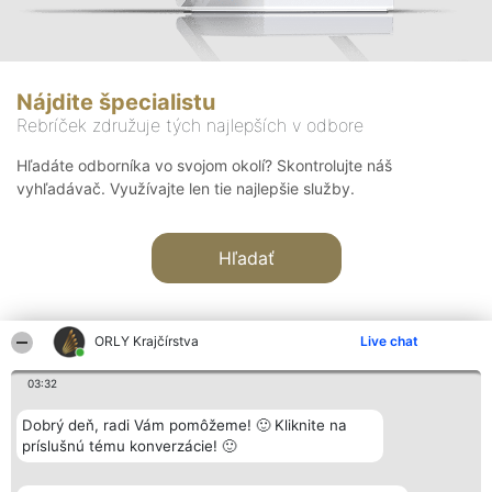
Nájdite špecialistu
Rebríček združuje tých najlepších v odbore
Hľadáte odborníka vo svojom okolí? Skontrolujte náš
vyhľadávač. Využívajte len tie najlepšie služby.
Hľadať
ORLY Krajčírstva
Live chat
03:32
Organizátor hodnotenia
Hodnotenie
Kontakt
Dobrý deň, radi Vám pomôžeme! 🙂 Kliknite na
Bright Side Solutions sp. z o.
Laureáti
Kontakt
príslušnú tému konverzácie! 🙂
o. sp. k.
Lista
ul. Ruska 22
wszystkich
Wrocław 50-079
Laureatów